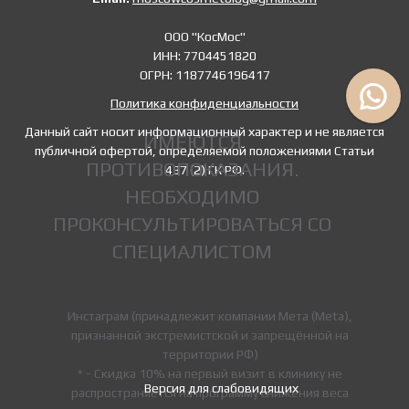
ООО "КосМос"
ИНН: 7704451820
ОГРН: 1187746196417
Политика конфиденциальности
Данный сайт носит информационный характер и не является
ИМЕЮТСЯ
публичной офертой, определяемой положениями Статьи
ПРОТИВОПОКАЗАНИЯ.
437 (2) ГК РФ.
НЕОБХОДИМО
ПРОКОНСУЛЬТИРОВАТЬСЯ СО
СПЕЦИАЛИСТОМ
Инстаграм (принадлежит компании Мета (Meta),
признанной экстремистской и запрещённой на
территории РФ)
* - Скидка 10% на первый визит в клинику не
Версия для слабовидящих
распространяется на программу снижения веса