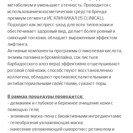
метаболизм и уменьшает отечность. Проводится с
использованием косметических средств бренда
премиум сегмента ИС КЛИНИКАЛ (IS CLINICAL).
Подходит как экспресс-уход для всех типов кожи и
обеспечивает здоровый вид, делает более ровный и
сияющий тон кожи, обладает выраженным эффектом
лифтинга.
Активные компоненты программы (гликолевая кислота,
энзимы папаина и бромейлайна, сок листьев
барбадосского алоэ вера) эффективно отшелушивают
роговой слой кожи, способствуют восстановлению
коллагена, обладают противовоспалительными и
антибактериальными свойствами, сужают поры.
В рамках процедуры проводится:
- демакияж и глубокое и бережное очищение кожи с
помощью геля;
- энзимная маска-пена с биоактивными ингредиентами;
- гелеобразная увлажняющая маска;
- нанесение увлажняющей сыворотки с ретинолом и