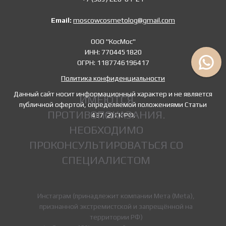
Email:
moscowcosmetolog@gmail.com
ООО "КосМос"
ИНН: 7704451820
ОГРН: 1187746196417
Политика конфиденциальности
Данный сайт носит информационный характер и не является
ИМЕЮТСЯ
публичной офертой, определяемой положениями Статьи
ПРОТИВОПОКАЗАНИЯ.
437 (2) ГК РФ.
НЕОБХОДИМО
ПРОКОНСУЛЬТИРОВАТЬСЯ СО
СПЕЦИАЛИСТОМ
Инстаграм (принадлежит компании Мета (Meta),
признанной экстремистской и запрещённой на
территории РФ)