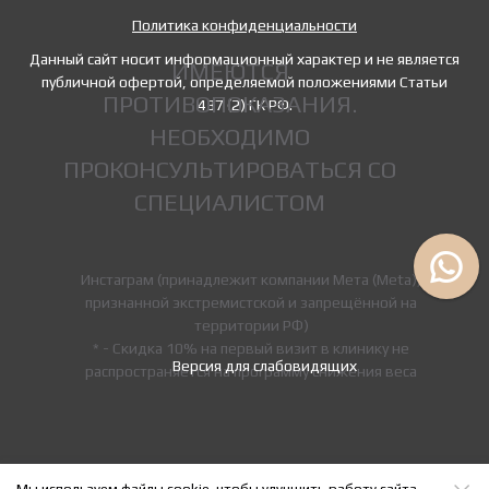
Политика конфиденциальности
Данный сайт носит информационный характер и не является
ИМЕЮТСЯ
публичной офертой, определяемой положениями Статьи
ПРОТИВОПОКАЗАНИЯ.
437 (2) ГК РФ.
НЕОБХОДИМО
ПРОКОНСУЛЬТИРОВАТЬСЯ СО
СПЕЦИАЛИСТОМ
Инстаграм (принадлежит компании Мета (Meta),
признанной экстремистской и запрещённой на
территории РФ)
* - Скидка 10% на первый визит в клинику не
Версия для слабовидящих
распространяется на программу снижения веса