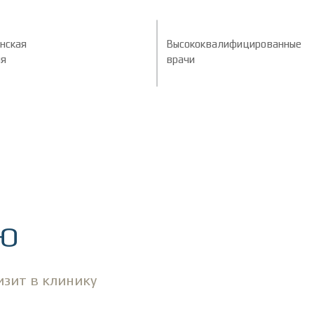
нская
Высококвалифицированные
ия
врачи
ИЮ
изит в клинику