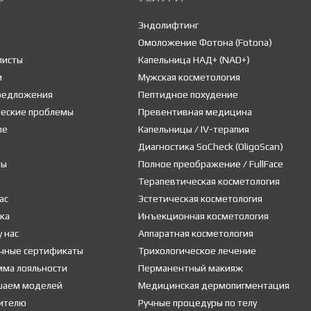
Эндолифтинг
Омоложение Фотона (Fotona)
листы
Капельница НАД+ (NAD+)
и
Мужская косметология
предложения
Пептидное похудение
ческие проблемы
Превентивная медицина
ле
Капельницы / IV-терапия
Диагностика SoCheck (OligoScan)
ты
Полное преображение / FullFace
Терапевтическая косметология
ас
Эстетическая косметология
ка
Инъекционная косметология
у нас
Аппаратная косметология
чные сертификаты
Трихологическое лечение
мма лояльности
Перманентный макияж
шаем моделей
Медицинская дермопигментация
ителю
Ручные процедуры по телу