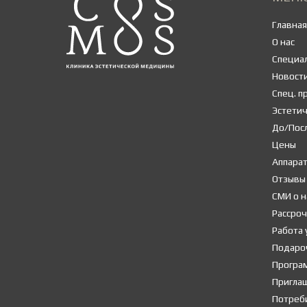
Главная
О нас
Специа
Новост
Спец. 
Эстети
До/Пос
Цены
Аппара
Отзывы
СМИ о н
Рассроч
Работа 
Подаро
Програ
Пригла
Потреб