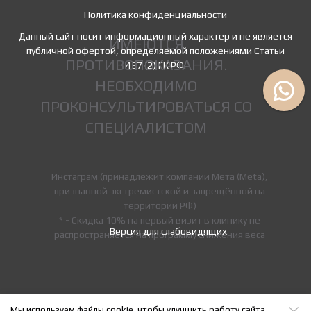
Политика конфиденциальности
Данный сайт носит информационный характер и не является
ИМЕЮТСЯ
публичной офертой, определяемой положениями Статьи
ПРОТИВОПОКАЗАНИЯ.
437 (2) ГК РФ.
НЕОБХОДИМО
ПРОКОНСУЛЬТИРОВАТЬСЯ СО
СПЕЦИАЛИСТОМ
Инстаграм (принадлежит компании Мета (Meta),
признанной экстремистской и запрещённой на
территории РФ)
* - Скидка 10% на первый визит в клинику не
Версия для слабовидящих
распространяется на программу снижения веса
Мы используем файлы cookie, чтобы улучшить работу сайта