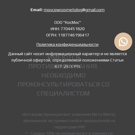
Email:
moscowcosmetolog@gmail.com
ООО "КосМос"
ИНН: 7704451820
ОГРН: 1187746196417
Политика конфиденциальности
Данный сайт носит информационный характер и не является
ИМЕЮТСЯ
публичной офертой, определяемой положениями Статьи
ПРОТИВОПОКАЗАНИЯ.
437 (2) ГК РФ.
НЕОБХОДИМО
ПРОКОНСУЛЬТИРОВАТЬСЯ СО
СПЕЦИАЛИСТОМ
Инстаграм (принадлежит компании Мета (Meta),
признанной экстремистской и запрещённой на
территории РФ)
* - Скидка 10% на первый визит в клинику не