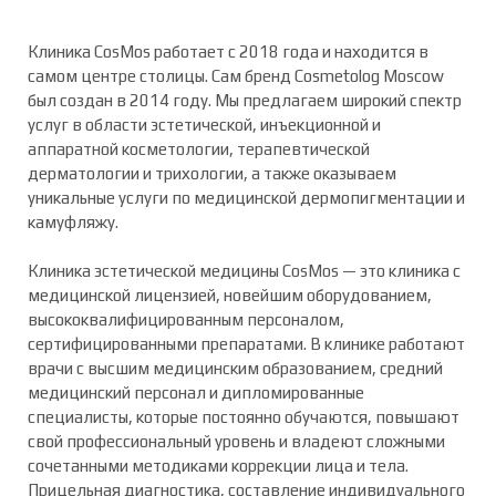
Клиника CosMos работает с 2018 года и находится в
самом центре столицы. Сам бренд Cosmetolog Moscow
ЩАВИНСКАЯ
был создан в 2014 году. Мы предлагаем широкий спектр
Татьяна Семеновна
услуг в области эстетической, инъекционной и
аппаратной косметологии, терапевтической
дерматологии и трихологии, а также оказываем
уникальные услуги по медицинской дермопигментации и
камуфляжу.
ИПЛЕВИЧ
Клиника эстетической медицины CosMos — это клиника с
Карина Викторовна
медицинской лицензией, новейшим оборудованием,
высококвалифицированным персоналом,
сертифицированными препаратами. В клинике работают
врачи с высшим медицинским образованием, средний
медицинский персонал и дипломированные
специалисты, которые постоянно обучаются, повышают
свой профессиональный уровень и владеют сложными
сочетанными методиками коррекции лица и тела.
Прицельная диагностика, составление индивидуального