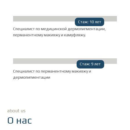
Стаж: 10 лет
Специалист по медицинской дермопигментации,
перманентному макияжу и камуфляжу.
Стаж: 9 лет
Специалист по перманентному макияжу и
дермопигментации
ПУЧНИНА
Александра Владимировна
about us
О нас