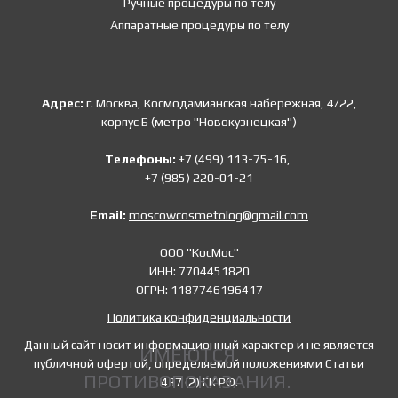
Ручные процедуры по телу
Аппаратные процедуры по телу
Адрес:
г. Москва, Космодамианская набережная, 4/22,
корпус Б (метро "Новокузнецкая")
Телефоны:
+7 (499) 113-75-16,
+7 (985) 220-01-21
Email:
moscowcosmetolog@gmail.com
ООО "КосМос"
ИНН: 7704451820
ОГРН: 1187746196417
Политика конфиденциальности
Данный сайт носит информационный характер и не является
ИМЕЮТСЯ
публичной офертой, определяемой положениями Статьи
ПРОТИВОПОКАЗАНИЯ.
437 (2) ГК РФ.