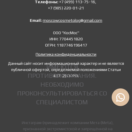
Телефоны:
+7 (499) 113-75-16,
+7 (985) 220-01-21
Email:
moscowcosmetolog@gmail.com
ООО "КосМос"
ИНН: 7704451820
ОГРН: 1187746196417
Политика конфиденциальности
Данный сайт носит информационный характер и не является
ИМЕЮТСЯ
публичной офертой, определяемой положениями Статьи
ПРОТИВОПОКАЗАНИЯ.
437 (2) ГК РФ.
НЕОБХОДИМО
ПРОКОНСУЛЬТИРОВАТЬСЯ СО
СПЕЦИАЛИСТОМ
Инстаграм (принадлежит компании Мета (Meta),
признанной экстремистской и запрещённой на