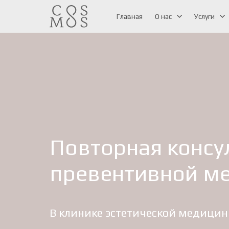
Главная
О нас
Услуги
Повторная консу
превентивной м
В клинике эстетической медицин