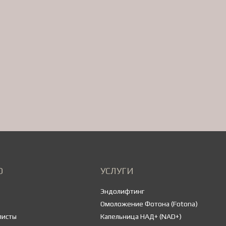
Ю
УСЛУГИ
Эндолифтинг
Омоложение Фотона (Fotona)
листы
Капельница НАД+ (NAD+)