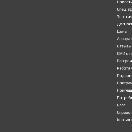
Новост
Спец. 
Эстети
До/Пос
Цены
Аппара
Отзывы
СМИ о н
Рассроч
Работа 
Подаро
Програ
Пригла
Потреб
Блог
Справо
Контак