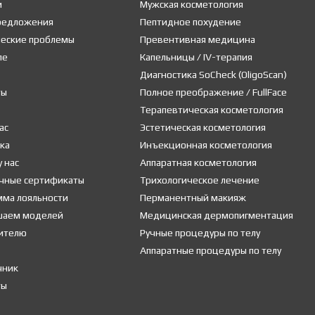
и
Мужская косметология
предложения
Пептидное похудение
ческие проблемы
Превентивная медицина
ле
Капельницы / IV-терапия
Диагностика SoCheck (OligoScan)
ты
Полное преображение / FullFace
Терапевтическая косметология
ас
Эстетическая косметология
ка
Инъекционная косметология
у нас
Аппаратная косметология
чные сертификаты
Трихологическое лечение
мма лояльности
Перманентный макияж
шаем моделей
Медицинская дермопигментация
ителю
Ручные процедуры по телу
Аппаратные процедуры по телу
чник
ты