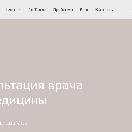
Цены
До/После
Проблемы
Блог
Контакты
льтация врача
едицины
ы CosMos