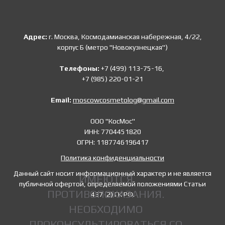
Адрес:
г. Москва, Космодамианская набережная, 4/22,
корпус Б (метро "Новокузнецкая")
Телефоны:
+7 (499) 113-75-16,
+7 (985) 220-01-21
Email:
moscowcosmetolog@gmail.com
ООО "КосМос"
ИНН: 7704451820
ОГРН: 1187746196417
Политика конфиденциальности
Данный сайт носит информационный характер и не является
ИМЕЮТСЯ
публичной офертой, определяемой положениями Статьи
ПРОТИВОПОКАЗАНИЯ.
437 (2) ГК РФ.
НЕОБХОДИМО
ПРОКОНСУЛЬТИРОВАТЬСЯ СО