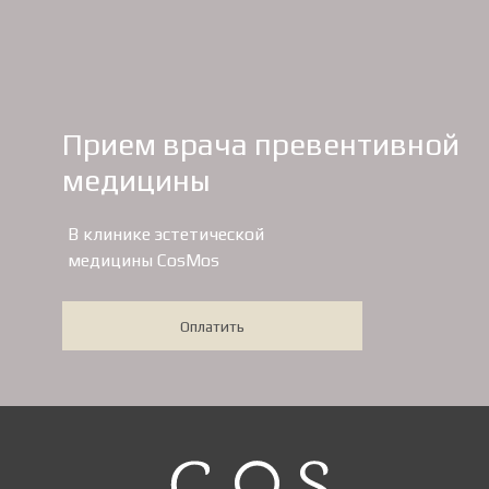
Прием врача превентивной
медицины
В клинике эстетической
медицины CosMos
Оплатить