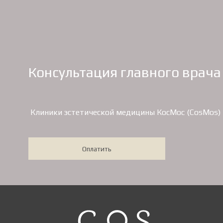
Консультация главного врача
Клиники эстетической медицины КосМос (CosMos)
Оплатить