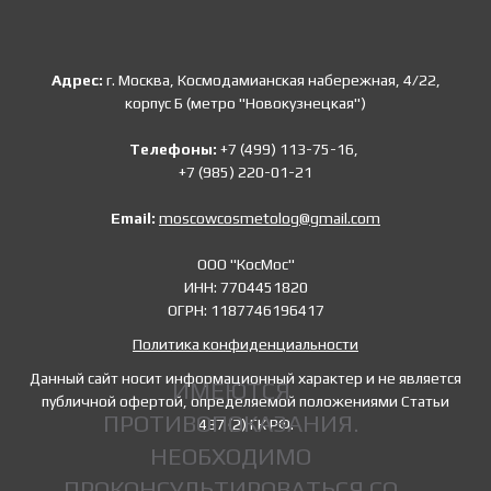
Адрес:
г. Москва, Космодамианская набережная, 4/22,
корпус Б (метро "Новокузнецкая")
Телефоны:
+7 (499) 113-75-16,
+7 (985) 220-01-21
Email:
moscowcosmetolog@gmail.com
ООО "КосМос"
ИНН: 7704451820
ОГРН: 1187746196417
Политика конфиденциальности
Данный сайт носит информационный характер и не является
ИМЕЮТСЯ
публичной офертой, определяемой положениями Статьи
ПРОТИВОПОКАЗАНИЯ.
437 (2) ГК РФ.
НЕОБХОДИМО
ПРОКОНСУЛЬТИРОВАТЬСЯ СО