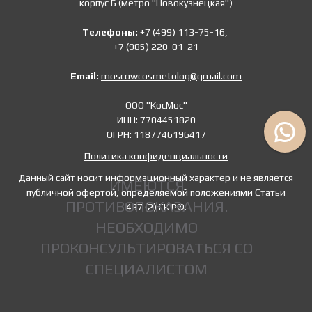
корпус Б (метро "Новокузнецкая")
Телефоны:
+7 (499) 113-75-16,
+7 (985) 220-01-21
Email:
moscowcosmetolog@gmail.com
ООО "КосМос"
ИНН: 7704451820
ОГРН: 1187746196417
Политика конфиденциальности
Данный сайт носит информационный характер и не является
ИМЕЮТСЯ
публичной офертой, определяемой положениями Статьи
ПРОТИВОПОКАЗАНИЯ.
437 (2) ГК РФ.
НЕОБХОДИМО
ПРОКОНСУЛЬТИРОВАТЬСЯ СО
СПЕЦИАЛИСТОМ