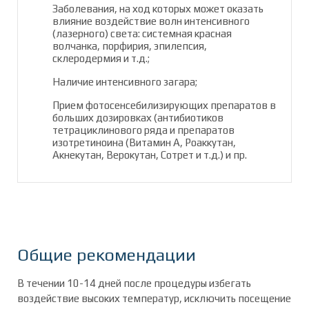
Заболевания, на ход которых может оказать
влияние воздействие волн интенсивного
(лазерного) света: системная красная
волчанка, порфирия, эпилепсия,
склеродермия и т.д.;
Наличие интенсивного загара;
Прием фотосенсебилизирующих препаратов в
больших дозировках (антибиотиков
тетрациклинового ряда и препаратов
изотретиноина (Витамин А, Роаккутан,
Акнекутан, Верокутан, Сотрет и т.д.) и пр.
Общие рекомендации
В течении 10-14 дней после процедуры избегать
воздействие высоких температур, исключить посещение