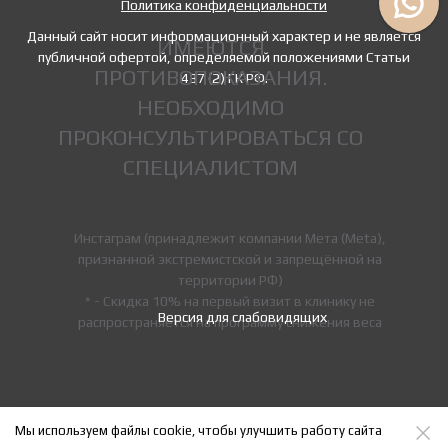
Политика конфиденциальности
Данный сайт носит информационный характер и не является
ИМЕЮТСЯ
публичной офертой, определяемой положениями Статьи
ПРОТИВОПОКАЗАНИЯ.
437 (2) ГК РФ.
НЕОБХОДИМО
ПРОКОНСУЛЬТИРОВАТЬСЯ СО
СПЕЦИАЛИСТОМ
Инстаграм (принадлежит компании Мета (Meta),
признанной экстремистской и запрещённой на
территории РФ)
* - Скидка 10% на первый визит в клинику не
Версия для слабовидящих
распространяется на программу снижения веса
Мы используем файлы cookie, чтобы улучшить работу сайта