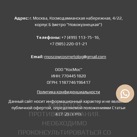
Адрес:
г. Москва, Космодамианская набережная, 4/22,
корпус Б (метро "Новокузнецкая")
Телефоны:
+7 (499) 113-75-16,
+7 (985) 220-01-21
Email:
moscowcosmetolog@gmail.com
ООО "КосМос"
ИНН: 7704451820
ОГРН: 1187746196417
Политика конфиденциальности
Данный сайт носит информационный характер и не является
ИМЕЮТСЯ
публичной офертой, определяемой положениями Статьи
ПРОТИВОПОКАЗАНИЯ.
437 (2) ГК РФ.
НЕОБХОДИМО
ПРОКОНСУЛЬТИРОВАТЬСЯ СО