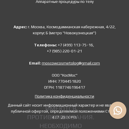
Аппаратные процедуры по телу
Адрес:
г. Москва, Космодамианская набережная, 4/22,
корпус Б (метро "Новокузнецкая")
Телефоны:
+7 (499) 113-75-16,
+7 (985) 220-01-21
Email:
moscowcosmetolog@gmail.com
ООО "КосМос"
ИНН: 7704451820
ОГРН: 1187746196417
Политика конфиденциальности
Данный сайт носит информационный характер и не является
ИМЕЮТСЯ
публичной офертой, определяемой положениями Статьи
ПРОТИВОПОКАЗАНИЯ.
437 (2) ГК РФ.
НЕОБХОДИМО