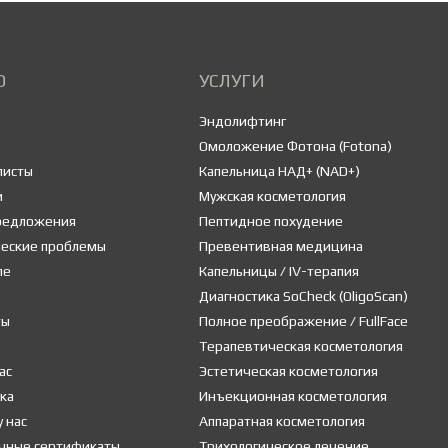
Ю
УСЛУГИ
Эндолифтинг
Омоложение Фотона (Fotona)
листы
Капельница НАД+ (NAD+)
и
Мужская косметология
предложения
Пептидное похудение
ческие проблемы
Превентивная медицина
ле
Капельницы / IV-терапия
Диагностика SoCheck (OligoScan)
ты
Полное преображение / FullFace
Терапевтическая косметология
ас
Эстетическая косметология
ка
Инъекционная косметология
у нас
Аппаратная косметология
чные сертификаты
Трихологическое лечение