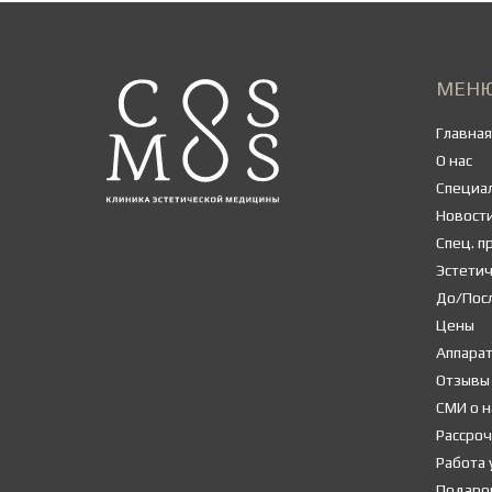
МЕН
Главная
О нас
Специа
Новост
Спец. 
Эстети
До/Пос
Цены
Аппара
Отзывы
СМИ о н
Рассроч
Работа 
Подаро