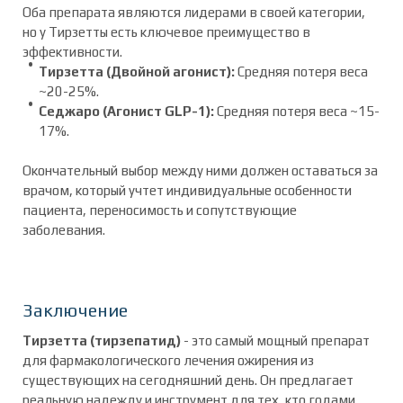
Оба препарата являются лидерами в своей категории,
но у Тирзетты есть ключевое преимущество в
эффективности.
Тирзетта (Двойной агонист):
Средняя потеря веса
~20-25%.
Седжаро (Агонист GLP-1):
Средняя потеря веса ~15-
17%.
Окончательный выбор между ними должен оставаться за
врачом, который учтет индивидуальные особенности
пациента, переносимость и сопутствующие
заболевания.
Заключение
Тирзетта (тирзепатид)
- это самый мощный препарат
для фармакологического лечения ожирения из
существующих на сегодняшний день. Он предлагает
реальную надежду и инструмент для тех, кто годами