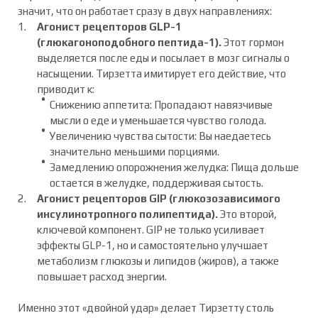
значит, что он работает сразу в двух направлениях:
Агонист рецепторов GLP-1
(глюкагоноподобного пептида-1).
Этот гормон
выделяется после еды и посылает в мозг сигналы о
насыщении. Тирзетта имитирует его действие, что
приводит к:
Снижению аппетита: Пропадают навязчивые
мысли о еде и уменьшается чувство голода.
Увеличению чувства сытости: Вы наедаетесь
значительно меньшими порциями.
Замедлению опорожнения желудка: Пища дольше
остается в желудке, поддерживая сытость.
Агонист рецепторов GIP (глюкозозависимого
инсулинотропного полипептида).
Это второй,
ключевой компонент. GIP не только усиливает
эффекты GLP-1, но и самостоятельно улучшает
метаболизм глюкозы и липидов (жиров), а также
повышает расход энергии.
Именно этот «двойной удар» делает Тирзетту столь