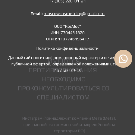
+7 (985) 220-01-21
Email:
moscowcosmetolog@gmail.com
ООО "КосМос"
ИНН: 7704451820
ОГРН: 1187746196417
Политика конфиденциальности
Данный сайт носит информационный характер и не является
ИМЕЮТСЯ
публичной офертой, определяемой положениями Статьи
ПРОТИВОПОКАЗАНИЯ.
437 (2) ГК РФ.
НЕОБХОДИМО
ПРОКОНСУЛЬТИРОВАТЬСЯ СО
СПЕЦИАЛИСТОМ
Инстаграм (принадлежит компании Мета (Meta),
признанной экстремистской и запрещённой на
территории РФ)