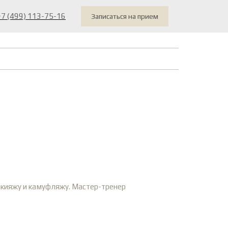
+7 (499) 113-75-16
Записаться на прием
кияжу и камуфляжу. Мастер-тренер