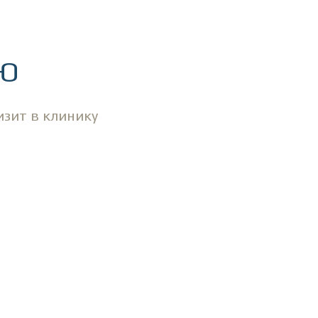
ИЮ
изит в клинику