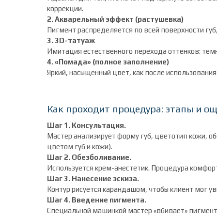
коррекции.
2. Акварельный эффект (растушевка)
Пигмент распределяется по всей поверхности губ
3. 3D-татуаж
Имитация естественного перехода оттенков: темн
4. «Помада» (полное заполнение)
Яркий, насыщенный цвет, как после использовани
Как проходит процедура: этапы и о
Шаг 1. Консультация.
Мастер анализирует форму губ, цветотип кожи, о
цветом губ и кожи).
Шаг 2. Обезболивание.
Используется крем-анестетик. Процедура комфор
Шаг 3. Нанесение эскиза.
Контур рисуется карандашом, чтобы клиент мог у
Шаг 4. Введение пигмента.
Специальной машинкой мастер «вбивает» пигмент 