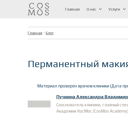
Главная
О нас
Услуги
Главная
-
Блог
Перманентный макия
Материал проверен врачом клиники (Дата про
Пучнина Александра Владимир
Сооснователь клиники, главный сп
Академии КосМос (CosMos Academy