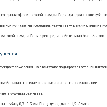
, создавая эффект нежной помады. Подходит для тонких губ: ц
ый контур + светлая середина. Результат — максимальная нату
я матовой помады. Популярен среди любительниц bold-образов.
щущения
бсуждает пожелания. На этом этапе подбирается оттенок пигме
тна: большинство клиентов отмечают легкое покалывание.
видеть будущий результат.
на глубину 0,3–0,5 мм. Процедура длится 1,5–2 часа.