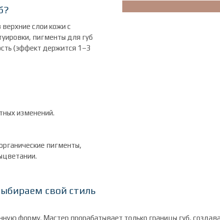
б?
верхние слои кожи с
туировки, пигменты для губ
сть (эффект держится 1–3
стных изменений.
органические пигменты,
выцветании.
выбираем свой стиль
енную форму. Мастер прорабатывает только границы губ, создав