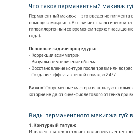
Что такое перманентный макияж гу
Перманентный макияж — это введение пигмента в 
помощью микроигл. В отличие от классической та
гипоаллергенны и со временем теряют насыщенно
года).
Основные задачи процедуры:
- Коррекция асимметрии.
- Визуальное увеличение объема.
- Восстановление контура после травм или возра
- Создание эффекта «легкой помады» 24/7.
Важно!
Современные мастера используют только 
которые не дают сине-фиолетового оттенка при 
Виды перманентного макияжа губ: 
1. Контурный татуаж
Идеален для тех, кто хочет подчеркнуть естеств