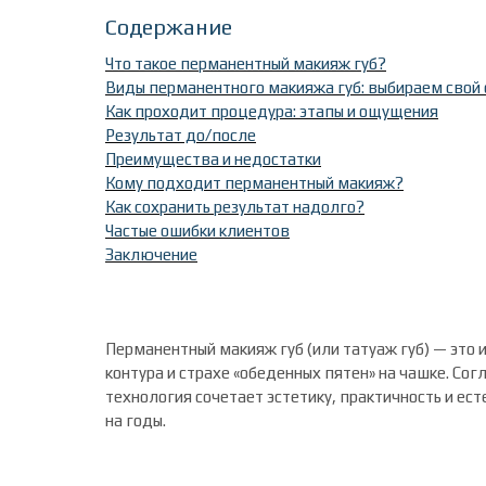
Содержание
Что такое перманентный макияж губ?
Виды перманентного макияжа губ: выбираем свой 
Как проходит процедура: этапы и ощущения
Результат до/после
Преимущества и недостатки
Кому подходит перманентный макияж?
Как сохранить результат надолго?
Частые ошибки клиентов
Заключение
Перманентный макияж губ (или татуаж губ) — это
контура и страхе «обеденных пятен» на чашке. Сог
технология сочетает эстетику, практичность и ест
на годы.