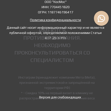
ООО "КосМос"
ИНН: 7704451820
ОГРН: 1187746196417
Политика конфиденциальности
Данный сайт носит информационный характер и не является
ИМЕЮТСЯ
публичной офертой, определяемой положениями Статьи
ПРОТИВОПОКАЗАНИЯ.
437 (2) ГК РФ.
НЕОБХОДИМО
ПРОКОНСУЛЬТИРОВАТЬСЯ СО
СПЕЦИАЛИСТОМ
Инстаграм (принадлежит компании Мета (Meta),
признанной экстремистской и запрещённой на
территории РФ)
* - Скидка 10% на первый визит в клинику не
Версия для слабовидящих
распространяется на программу снижения веса