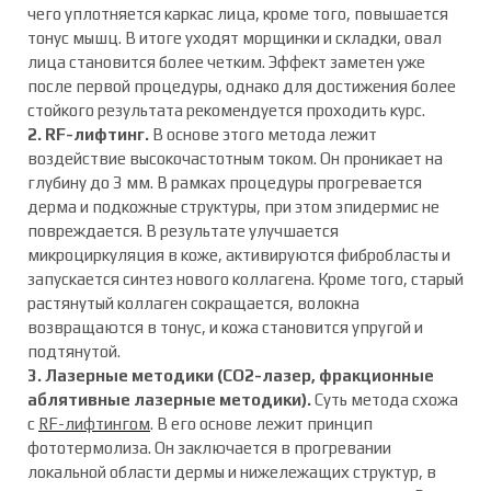
чего уплотняется каркас лица, кроме того, повышается
тонус мышц. В итоге уходят морщинки и складки, овал
лица становится более четким. Эффект заметен уже
после первой процедуры, однако для достижения более
стойкого результата рекомендуется проходить курс.
2. RF-лифтинг.
В основе этого метода лежит
воздействие высокочастотным током. Он проникает на
глубину до 3 мм. В рамках процедуры прогревается
дерма и подкожные структуры, при этом эпидермис не
повреждается. В результате улучшается
микроциркуляция в коже, активируются фибробласты и
запускается синтез нового коллагена. Кроме того, старый
растянутый коллаген сокращается, волокна
возвращаются в тонус, и кожа становится упругой и
подтянутой.
3. Лазерные методики (СО2-лазер, фракционные
аблятивные лазерные методики).
Суть метода схожа
с
RF-лифтингом
. В его основе лежит принцип
фототермолиза. Он заключается в прогревании
локальной области дермы и нижележащих структур, в