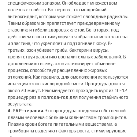
специфическим запахом. Он обладает множеством
полезных свойств. Во-первых, это мощнейший
антиоксидант, который уничтожает свободные радикалы.
Таким образом он препятствует преждевременному
старению и гибели здоровых клеток. Во-вторых, под
действием озона стимулируется образование коллагена
и эластина, что укрепляет и подтягивает кожу. В-
третьих, озон убивает грибы, бактерии и вирусы,
препятствуя развитию воспалительных заболеваний. В
дополнении ко всему, озон активизирует обменные
процессы, способствуя расщеплению жировых
отложений. Как правило, для омоложения используются
инъекции озоно-кислородной смеси. Процедура длится
около 20 минут. Рекомендуется проходить курс из 10-12
процедур раз в полгода-год для получения стабильного
результата.
4. PRP-терапия
. Это процедура введения собственной
плазмы человека с большим количеством тромбоцитов.
Плазма крови богата питательными веществами, а
тромбоциты выделяют факторы роста, стимулирующие