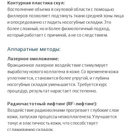
Контурная пластика скул:
Восполнение объема в скуловой области с помощью
филлеров позволяет подтянуть ткани средней зоны лица
и опосредованно сгладить носогубные складки. Это
более сложный, но и более физиологичный подход,
который работает с причиной, а не со следствием.
Аппаратные методы:
Лазерное омоложение:
Фракционное лазерное воздействие стимулирует
выработку нового коллагена в коже. Со временем кожа
уплотняется, становится более упругой, и глубина
носогубных складок уменьшается. Требуется курс
процедур, результат нарастает постепенно.
Радиочастотный лифтинг (RF-лифтинг):
Воздействие радиоволнами прогревает глубокие слои
кожи, запуская процессы неоколлагенеза. Улучшается
тонус и эластичность кожи, что способствует
сглаживанию складок.