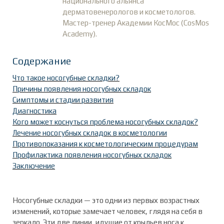
национального альянса
дерматовенерологов и косметологов.
Мастер-тренер Академии КосМос (CosMos
Academy).
Содержание
Что такое носогубные складки?
Причины появления носогубных складок
Симптомы и стадии развития
Диагностика
Кого может коснуться проблема носогубных складок?
Лечение носогубных складок в косметологии
Противопоказания к косметологическим процедурам
Профилактика появления носогубных складок
Заключение
Носогубные складки — это одни из первых возрастных
изменений, которые замечает человек, глядя на себя в
зеркало. Эти две линии, идущие от крыльев носа к