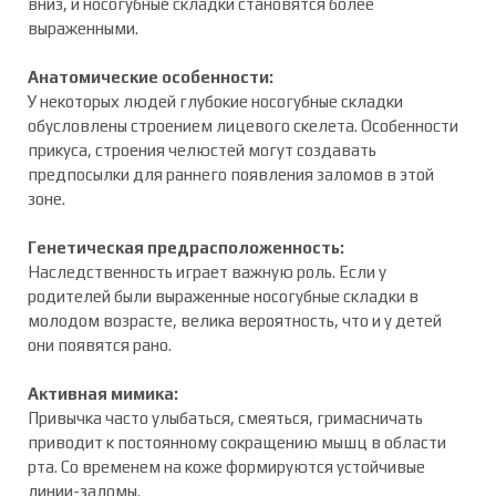
вниз, и носогубные складки становятся более
выраженными.
Анатомические особенности:
У некоторых людей глубокие носогубные складки
обусловлены строением лицевого скелета. Особенности
прикуса, строения челюстей могут создавать
предпосылки для раннего появления заломов в этой
зоне.
Генетическая предрасположенность:
Наследственность играет важную роль. Если у
родителей были выраженные носогубные складки в
молодом возрасте, велика вероятность, что и у детей
они появятся рано.
Активная мимика:
Привычка часто улыбаться, смеяться, гримасничать
приводит к постоянному сокращению мышц в области
рта. Со временем на коже формируются устойчивые
линии-заломы.