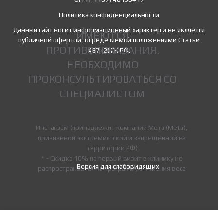
Политика конфиденциальности
Данный сайт носит информационный характер и не является
ИМЕЮТСЯ
публичной офертой, определяемой положениями Статьи
ПРОТИВОПОКАЗАНИЯ.
437 (2) ГК РФ.
НЕОБХОДИМО
ПРОКОНСУЛЬТИРОВАТЬСЯ СО
СПЕЦИАЛИСТОМ
Инстаграм (принадлежит компании Мета (Meta),
признанной экстремистской и запрещённой на
территории РФ)
* - Скидка 10% на первый визит в клинику не
Версия для слабовидящих
распространяется на программу снижения веса