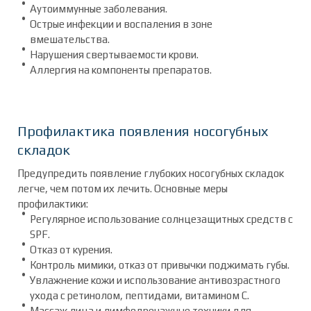
Аутоиммунные заболевания.
Острые инфекции и воспаления в зоне
вмешательства.
Нарушения свертываемости крови.
Аллергия на компоненты препаратов.
Профилактика появления носогубных
складок
Предупредить появление глубоких носогубных складок
легче, чем потом их лечить. Основные меры
профилактики:
Регулярное использование солнцезащитных средств с
SPF.
Отказ от курения.
Контроль мимики, отказ от привычки поджимать губы.
Увлажнение кожи и использование антивозрастного
ухода с ретинолом, пептидами, витамином С.
Массаж лица и лимфодренажные техники для