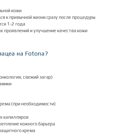
льной кожи
я к привычной жизни сразу после процедуры
ся 1-2 года
х проявлений и улучшение качества кожи
зацеа на Fotona?
нкология, свежий загар)
амики
рема (при необходимости)
х капилляров
репление кожного барьера
защитного крема