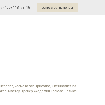
+7 (499) 113-75-16
Записаться на прием
неролог, косметолог, трихолог, Специалист по
логов. Мастер-тренер Академии КосМос (CosMos