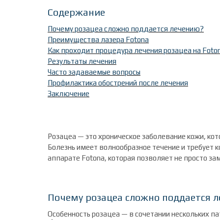
Содержание
Почему розацеа сложно поддается лечению?
Преимущества лазера Fotona
Как проходит процедура лечения розацеа на Foto
Результаты лечения
Часто задаваемые вопросы
Профилактика обострений после лечения
Заключение
Розацеа — это хроническое заболевание кожи, ко
Болезнь имеет волнообразное течение и требует 
аппарате Fotona, которая позволяет не просто за
Почему розацеа сложно поддается 
Особенность розацеа — в сочетании нескольких п