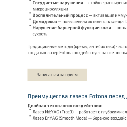
Сосудистые нарушения
— стойкое расширени
микроциркуляции
Воспалительный процесс
— активация иммун
Демодекоз
— повышенная активность клеща De
Нарушение барьерной функции кожи
— повыш
сухость
Традиционные методы (кремы, антибиотики) част
тогда как лазер Fotona воздействует на все звень
Записаться на прием
Преимущества лазера Fotona перед
Двойная технология воздействия:
Лазер Nd:YAG (Frac3) — работает с глубокими с
Лазер Er:YAG (Smooth Mode) — бережно воздейс