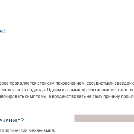
na?
торое проявляется стойким покраснением, сосудистыми звездоч
комплексного подхода. Одним из самых эффективных методов ле
маскировать симптомы, а воздействовать на саму причину пробл
лечению?
атологических механизмов: