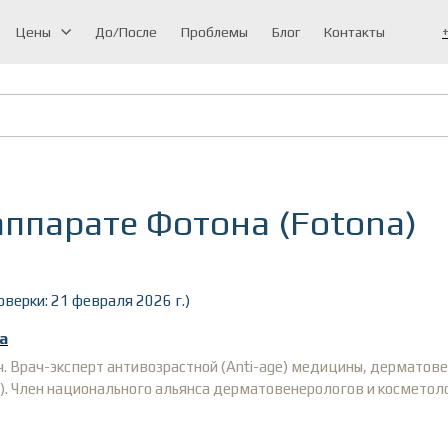
Цены
До/После
Проблемы
Блог
Контакты
аппарате Фотона (Fotona)
верки: 21 февраля 2026 г.)
а
ч. Врач-эксперт антивозрастной (Anti-age) медицины, дерматове
). Член национального альянса дерматовенерологов и космето