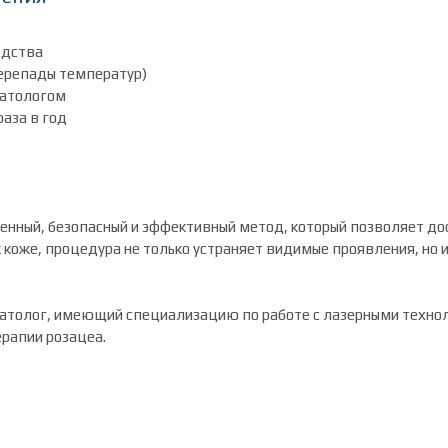
едства
перепады температур)
матологом
аза в год
менный, безопасный и эффективный метод, который позволяет до
оже, процедура не только устраняет видимые проявления, но и
толог, имеющий специализацию по работе с лазерными технол
ерапии розацеа.