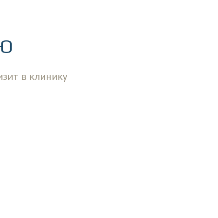
ИЮ
изит в клинику