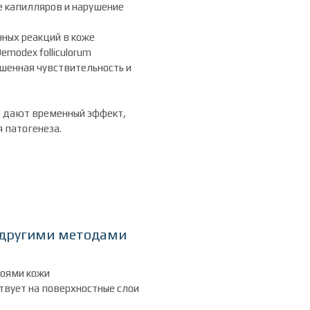
е капилляров и нарушение
ных реакций в коже
modex folliculorum
енная чувствительность и
о дают временный эффект,
я патогенеза.
 другими методами
лоями кожи
твует на поверхностные слои