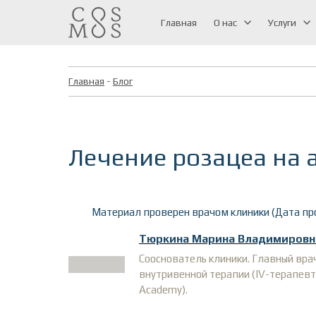
Главная
О нас
Услуги
Главная
-
Блог
Лечение розацеа на 
Материал проверен врачом клиники (Дата про
Тюркина Марина Владимировн
Сооснователь клиники. Главный вра
внутривенной терапии (IV-терапевт
Academy).