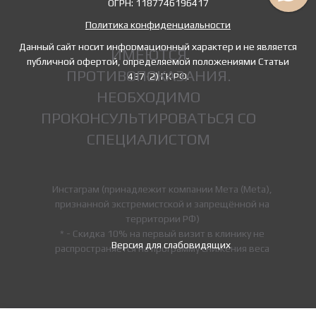
ОГРН: 1187746196417
Политика конфиденциальности
Данный сайт носит информационный характер и не является
ИМЕЮТСЯ
публичной офертой, определяемой положениями Статьи
ПРОТИВОПОКАЗАНИЯ.
437 (2) ГК РФ.
НЕОБХОДИМО
ПРОКОНСУЛЬТИРОВАТЬСЯ СО
СПЕЦИАЛИСТОМ
Инстаграм (принадлежит компании Мета (Meta),
признанной экстремистской и запрещённой на
территории РФ)
* - Скидка 10% на первый визит в клинику не
Версия для слабовидящих
распространяется на программу снижения веса