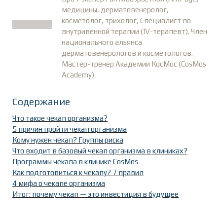
медицины, дерматовенеролог,
косметолог, трихолог, Специалист по
внутривенной терапии (IV-терапевт). Член
национального альянса
дерматовенерологов и косметологов.
Мастер-тренер Академии КосМос (CosMos
Academy).
Содержание
Что такое чекап организма?
5 причин пройти чекап организма
Кому нужен чекап? Группы риска
Что входит в базовый чекап организма в клиниках?
Программы чекапа в клинике CosMos
Как подготовиться к чекапу? 7 правил
4 мифа о чекапе организма
Итог: почему чекап — это инвестиция в будущее