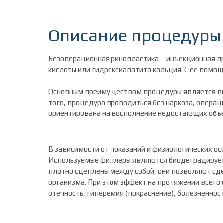
Описание процедуры
Безоперационная ринопластика – инъекционная п
кислоты или гидроксиапатита кальция. С её помощ
Основным преимуществом процедуры является виз
того, процедура проводиться без наркоза, опера
ориентирована на восполнение недостающих объем
В зависимости от показаний и физиологических о
Используемые филлеры являются биодеградируемы
плотно сцеплены между собой, они позволяют сде
организма. При этом эффект на протяжении всего
отечность, гиперемия (покраснение), болезненнос