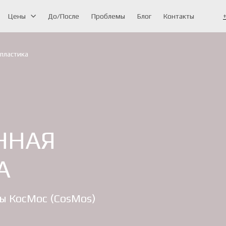
Цены
До/После
Проблемы
Блог
Контакты
пластика
ННАЯ
А
ы КосМос (CosMos)