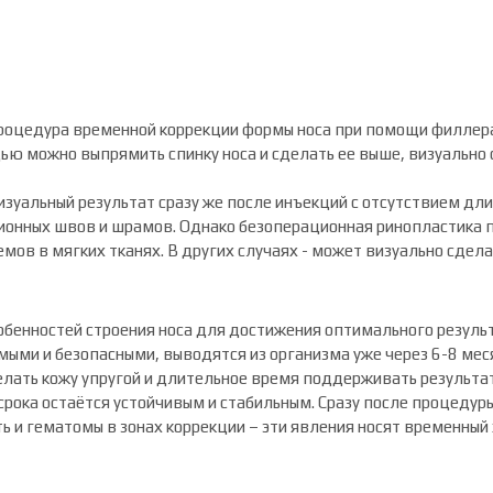
роцедура временной коррекции формы носа при помощи филлера
ью можно выпрямить спинку носа и сделать ее выше, визуально с
уальный результат сразу же после инъекций с отсутствием дл
ционных швов и шрамов. Однако безоперационная ринопластика п
ов в мягких тканях. В других случаях - может визуально сдела
собенностей строения носа для достижения оптимального резуль
ми и безопасными, выводятся из организма уже через 6-8 меся
лать кожу упругой и длительное время поддерживать результат
 срока остаётся устойчивым и стабильным. Сразу после процед
ть и гематомы в зонах коррекции – эти явления носят временный 