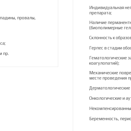
Индивидуальная не
препарата;
падины, провалы,
Наличие перманентн
(биополимерные гели
Склонность к образ
са;
Герпес в стадии обо
и пр.
Гематологические з
коагулопатий);
Механические повреж
месте проведения п
Дерматологические 
Онкологические и а
Некомпенсированный
Беременность, перио