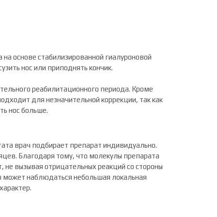
 на основе стабилизированной гиалуроновой
узить нос или приподнять кончик.
ительного реабилитационного периода. Кроме
одходит для незначительной коррекции, так как
ть нос больше.
тата врач подбирает препарат индивидуально.
цев. Благодаря тому, что молекулы препарата
, не вызывая отрицательных реакций со стороны
уры может наблюдаться небольшая локальная
характер.