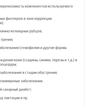
переносимость компонентов используемого
ых филлеров в зоне коррекции
);
ованию келоидных рубцов;
стрения;
аболевания (гемофилия и другие формы
дения кожи (ссадины, синяки, порезы и т.д.) в
роцедуры;
заболевания в стадии обострения;
утоиммунные заболевания;
 сахарный диабет;
д лактации и пр.