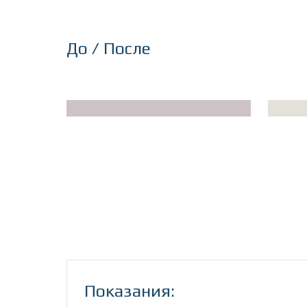
До / После
Показания: