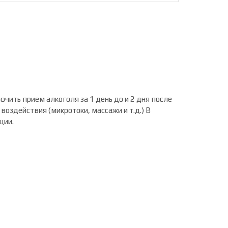
ючить прием алкоголя за 1 день до и 2 дня после
оздействия (микротоки, массажи и т.д.) В
ции.